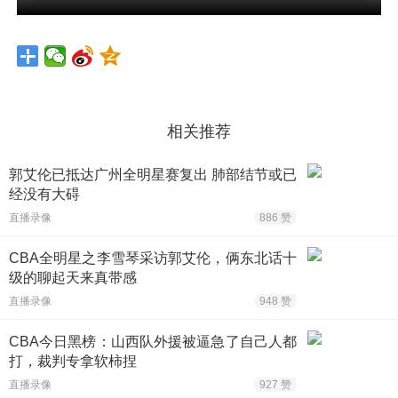
相关推荐
郭艾伦已抵达广州全明星赛复出 肺部结节或已
经没有大碍
直播录像
886 赞
CBA全明星之李雪琴采访郭艾伦，俩东北话十
级的聊起天来真带感
直播录像
948 赞
CBA今日黑榜：山西队外援被逼急了自己人都
打，裁判专拿软柿捏
直播录像
927 赞