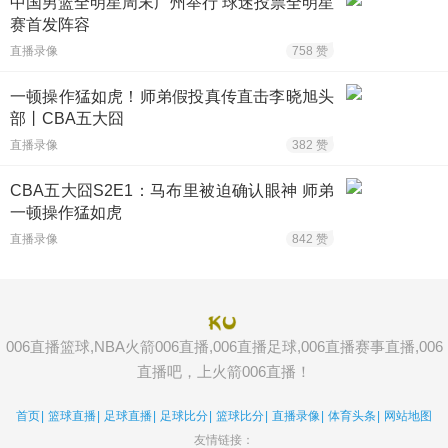
中国男篮全明星周末广州举行 球迷投票全明星
赛首发阵容
直播录像
758 赞
一顿操作猛如虎！师弟假投真传直击李晓旭头
部丨CBA五大囧
直播录像
382 赞
CBA五大囧S2E1：马布里被迫确认眼神 师弟
一顿操作猛如虎
直播录像
842 赞
006直播篮球,NBA火箭006直播,006直播足球,006直播赛事直播,006
直播吧，上火箭006直播！
首页
|
篮球直播
|
足球直播
|
足球比分
|
篮球比分
|
直播录像
|
体育头条
|
网站地图
友情链接：