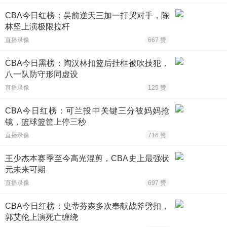
CBA今日红榜：吴前逆天三加一打哭对手，陈
林坚上演极限拉杆
直播录像
667 赞
CBA今日黑榜：陶汉林扣篮后挂框被吹技犯，
八一队防守形同虚设
直播录像
125 赞
CBA今日红榜：可兰投中关键三分被妈妈抢
镜，篮球篮筐上停三秒
直播录像
716 赞
王少杰本赛季至今高光混剪，CBA史上最强状
元未来可期
直播录像
697 赞
CBA今日红榜：史蒂芬森多次奉献战斧劈扣，
郭艾伦上演死亡缠绕