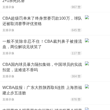
2+1杀死比赛
直播录像
967 赞
CBA超级罚单来了终身禁赛罚款100万，球队
还被取消赛季评优资格
直播录像
645 赞
一般不笑除非忍不住！CBA裁判鼻子被撞流
血，两位解说见状笑了
直播录像
117 赞
CBA国内球员暴力隔扣集锦，中国球员的实战
扣篮，这难道不香吗
直播录像
364 赞
WCBA战报：广东大胜陕西取6连胜 上海胜福
建止步五连败
直播录像
876 赞