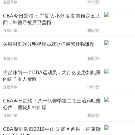
直播录像
523 赞
CBA今日黑榜：广厦队小外援提前预定五大
囧，韩德君被后卫盖帽
直播录像
885 赞
关键时刻砍分明星球员就这样用郭仕强难题
直播录像
840 赞
吉喆作为一个CBA运动员，为什么会患如此重
的病？令人费解
直播录像
169 赞
CBA今日红榜：八一队赛季第二胜王治郅吐露
心声，翟晓川神仙球
直播录像
959 赞
CBA深圳队取2019中山分赛区首胜，拜克斯