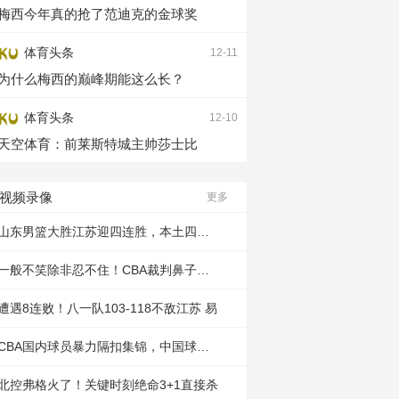
梅西今年真的抢了范迪克的金球奖
体育头条
12-11
为什么梅西的巅峰期能这么长？
体育头条
12-10
天空体育：前莱斯特城主帅莎士比
视频录像
更多
山东男篮大胜江苏迎四连胜，本土四将齐
一般不笑除非忍不住！CBA裁判鼻子被撞
遭遇8连败！八一队103-118不敌江苏 易
CBA国内球员暴力隔扣集锦，中国球员的
北控弗格火了！关键时刻绝命3+1直接杀