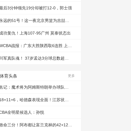
最后3分钟领先19分却被打12-0，郭士强
永远的51号！这一夜北京男篮为吉喆而战
成功复仇！上海107-95广州 莫泰状态出
WCBA战报：广东大胜陕西取6连胜 上海胜
川军真队魂！ 37岁孟达3分球总数超李楠
体育头条
更多
名记：魔术将为阿姆斯特朗举办球队名人
18+11+6，哈德森表现全面！江苏状态全
CBA全明星候选人：孙悦
致命三分！阿布都让富兰克林的42+12+12