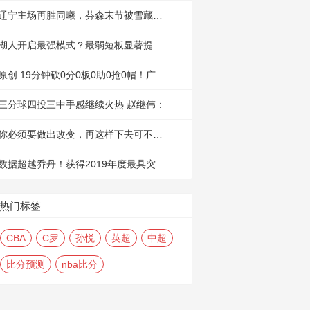
辽宁主场再胜同曦，芬森末节被雪藏郭艾
湖人开启最强模式？最弱短板显著提升，
原创 19分钟砍0分0板0助0抢0帽！广东再
三分球四投三中手感继续火热 赵继伟：
你必须要做出改变，再这样下去可不行，
数据超越乔丹！获得2019年度最具突破球
热门标签
CBA
C罗
孙悦
英超
中超
比分预测
nba比分